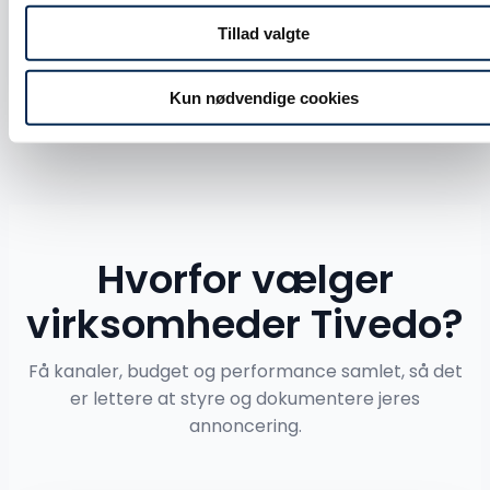
Meta CTR
Tillad valgte
+35%
over markedsniveau
Kun nødvendige cookies
Se, hvad Tivedo kan løfte i dine kampagner
Hvorfor vælger
virksomheder Tivedo?
Få kanaler, budget og performance samlet, så det
er lettere at styre og dokumentere jeres
annoncering.