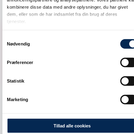
kombinere disse data med andre oplysninger, du har givet
dem, eller som de har indsamlet fra din brug af deres
tjenester.
2024
Samtykkevalg
42,6 mio.
Nødvendig
visninger leveret
Præferencer
600.000 klik genereret
Statistik
Display CTR
Marketing
+22%
over markedsniveau
Tillad alle cookies